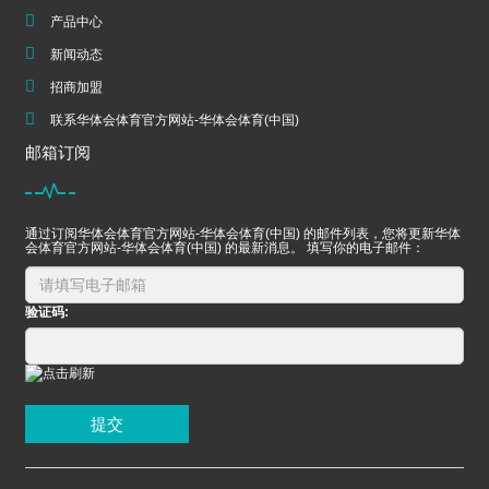
产品中心
新闻动态
招商加盟
联系华体会体育官方网站-华体会体育(中国)
邮箱订阅
通过订阅华体会体育官方网站-华体会体育(中国) 的邮件列表，您将更新华体
会体育官方网站-华体会体育(中国) 的最新消息。 填写你的电子邮件：
验证码:
提交