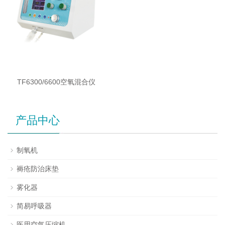
TF6300/6600空氧混合仪
产品中心
制氧机
褥疮防治床垫
雾化器
简易呼吸器
医用空气压缩机