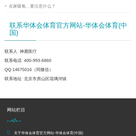
在家吸氧，要注意什么？
联系华体会体育官方网站-华体会体育(中
国)
联系人: 神鹿医疗
联系电话: 400-993-6860
QQ:14675016（同微信）
联系地址: 北京市房山区琉璃河镇
网站栏目
关于华体会体育官方网站-华体会体育(中国)