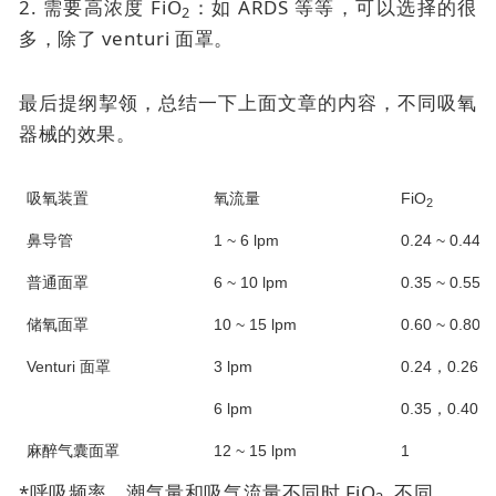
2. 需要高浓度 FiO
：如 ARDS 等等，可以选择的很
2
多，除了
venturi 面罩
。
最后提纲挈领，总结一下上面文章的内容，不同吸氧
器械的效果。
吸氧装置
氧流量
FiO
2
鼻导管
1 ~ 6 lpm
0.24 ~ 0.44*
普通面罩
6 ~ 10 lpm
0.35 ~ 0.55*
储氧面罩
10 ~ 15 lpm
0.60 ~ 0.80*
Venturi 面罩
3 lpm
0.24，0.26，0
6 lpm
0.35，0.40，0
麻醉气囊面罩
12 ~ 15 lpm
1
*呼吸频率、潮气量和吸气流量不同时 FiO
不同