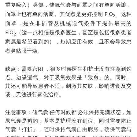
重复吸入）类似，
储氧气囊与面罩之间有单向活瓣，
面罩上也有单向活瓣。其优点是
更好控制 FiO
这种
2。
面罩，是在非插管及机械通气条件下提供最高的
FiO
（这一点相信是很多医生，甚至是包括很多患者
2
家属最希望看到的），短期应用有效，且不会导致患
者鼻粘膜干燥。
缺点：需要密闭 ，很多时候医生和护士没有注意到这
点。边缘漏气，对于吸氧效果是「致命」的。同时，
其还可能导致患者不适，刺激其皮肤，影响进食及交
谈，无法进行雾化治疗。
注意事项：储气囊
任何时候都
必须保持充满状态，如
果气囊是瘪的，基本是护理没有到位。同时需要防止
气囊「打折」，随时保持气囊自由膨胀，确保气囊与