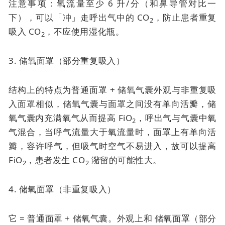
注意事项：氧流量至少 6 升/分（和鼻导管对比一
下），可以「冲」走呼出气中的 CO
，防止患者重复
2
吸入 CO
，不应使用湿化瓶。
2
3. 储氧面罩（部分重复吸入）
结构上的特点为普通面罩 + 储氧气囊外观与非重复吸
入面罩相似，储氧气囊与面罩之间没有单向活瓣，储
氧气囊内充满氧气从而提高 FiO
，呼出气与气囊中氧
2
气混合，当呼气流量大于氧流量时，面罩上有单向活
瓣，容许呼气，但吸气时空气不易进入，故可以提高
FiO
，患者发生 CO
潴留的可能性大。
2
2
4. 储氧面罩（非重复吸入）
它 = 普通面罩 + 储氧气囊。外观上和
储氧面罩（部分