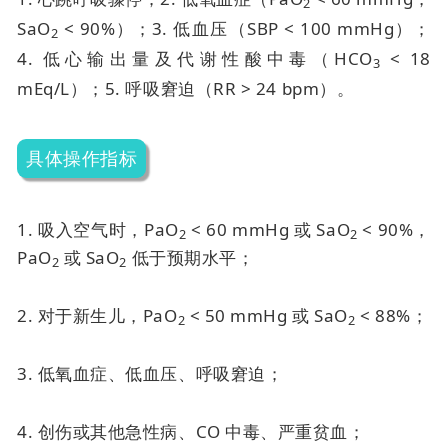
2
SaO
< 90%）；
3. 低血压（SBP < 100 mmHg）；
2
4. 低心输出量及代谢性酸中毒（HCO
< 18
3
mEq/L）；
5. 呼吸窘迫（RR > 24 bpm）。
具体操作指标
1. 吸入空气时，PaO
< 60 mmHg 或 SaO
< 90%，
2
2
PaO
或 SaO
低于预期水平；
2
2
2. 对于新生儿，PaO
< 50 mmHg 或 SaO
< 88%；
2
2
3. 低氧血症、低血压、呼吸窘迫；
4. 创伤或其他急性病、CO 中毒、严重贫血；