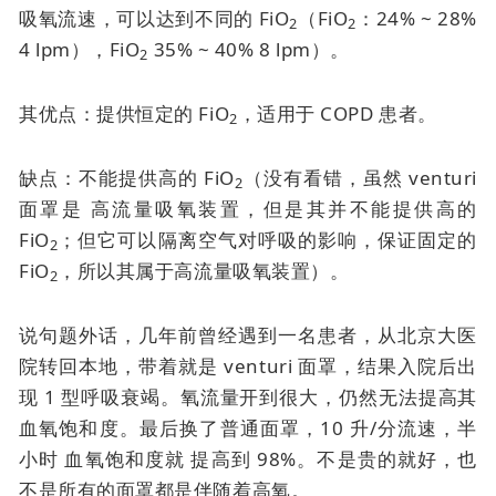
吸氧流速，可以达到不同的 FiO
（FiO
：24% ~ 28%
2
2
4 lpm），FiO
35% ~ 40% 8 lpm）。
2
其优点：提供恒定的 FiO
，适用于 COPD 患者。
2
缺点：不能提供高的 FiO
（没有看错，虽然
venturi
2
面罩是
高流量吸氧装置，但是其并不能提供高的
FiO
；但它可以隔离空气对呼吸的影响，保证固定的
2
FiO
，所以其属于高流量吸氧装置）。
2
说句题外话，几年前曾经遇到一名患者，从北京大医
院转回本地，带着就是
venturi 面罩
，结果入院后出
现 1 型呼吸衰竭。氧流量开到很大，仍然无法提高其
血氧饱和度。最后换了普通面罩，10 升/分流速，半
小时
血氧饱和度就
提高到 98%。不是贵的就好，也
不是所有的面罩都是伴随着高氧。